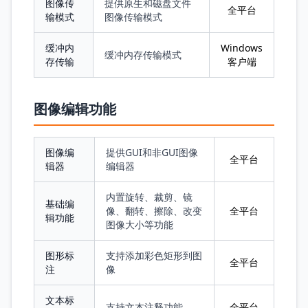
图像传
提供原生和磁盘文件
全平台
输模式
图像传输模式
缓冲内
Windows
缓冲内存传输模式
存传输
客户端
图像编辑功能
图像编
提供GUI和非GUI图像
全平台
辑器
编辑器
内置旋转、裁剪、镜
基础编
像、翻转、擦除、改变
全平台
辑功能
图像大小等功能
图形标
支持添加彩色矩形到图
全平台
注
像
文本标
支持文本注释功能
全平台