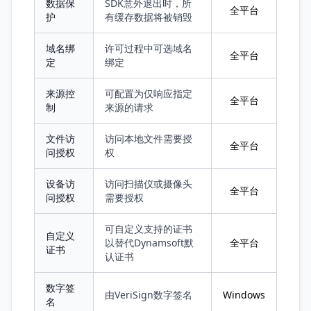
数据保
SDK意外退出时，所
全平台
护
有缓存数据将被销毁
域名绑
许可过程中可选域名
全平台
定
绑定
来源控
可配置为仅响应指定
全平台
制
来源的请求
文件访
访问本地文件需要授
全平台
问授权
权
设备访
访问扫描仪或摄像头
全平台
问授权
需要授权
可自定义支持的证书
自定义
以替代Dynamsoft默
全平台
证书
认证书
数字签
由VeriSign数字签名
Windows
名