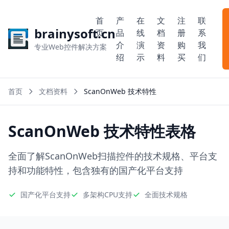
首
产
在
文
注
联
brainysoft.cn
页
品
线
档
册
系
介
演
资
购
我
专业Web控件解决方案
绍
示
料
买
们
首页
文档资料
ScanOnWeb 技术特性
ScanOnWeb 技术特性表格
全面了解ScanOnWeb扫描控件的技术规格、平台支
持和功能特性，包含独有的国产化平台支持
国产化平台支持
多架构CPU支持
全面技术规格