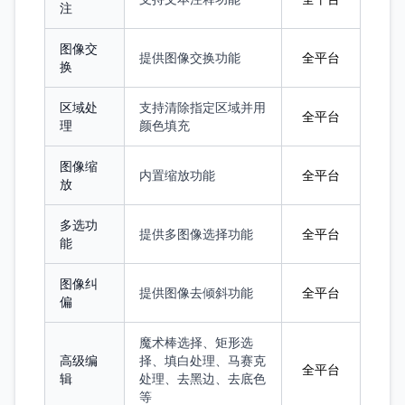
注
图像交
提供图像交换功能
全平台
换
区域处
支持清除指定区域并用
全平台
理
颜色填充
图像缩
内置缩放功能
全平台
放
多选功
提供多图像选择功能
全平台
能
图像纠
提供图像去倾斜功能
全平台
偏
魔术棒选择、矩形选
高级编
择、填白处理、马赛克
全平台
辑
处理、去黑边、去底色
等