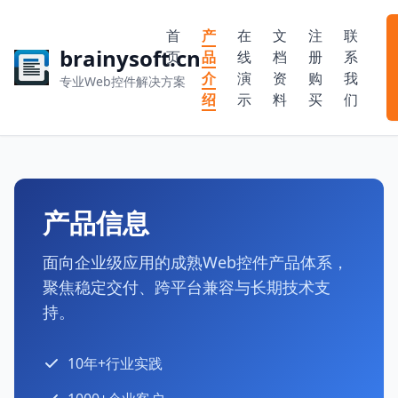
首
产
在
文
注
联
brainysoft.cn
页
品
线
档
册
系
介
演
资
购
我
专业Web控件解决方案
绍
示
料
买
们
产品信息
面向企业级应用的成熟Web控件产品体系，
聚焦稳定交付、跨平台兼容与长期技术支
持。
10年+行业实践